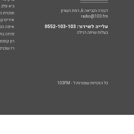
גיא פלג
דבורה הנביאה 6, רמת השרון
תוכנית ה
radio@103.fm
איריס קו
עלייה לשידור: 0552-103-103
איפה הכ
בעלות שיחה רגילה
פנינה בת
רון קופמ
רז שכניק
כל הזכויות שמורות ל - 103FM