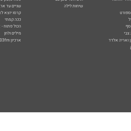
שיחות לילה
שניים עד ארב
ספורט
קרסו יוצא לא
ל
ככה קמתי
סף
הכול פתוח - א
 צבי
מילים ולחן
ן ואריה אלדד
ארכיון 103fm