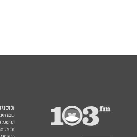
תוכניות fm
שבע תש
ינון מגל 
אראל סג"
ברק סרי 