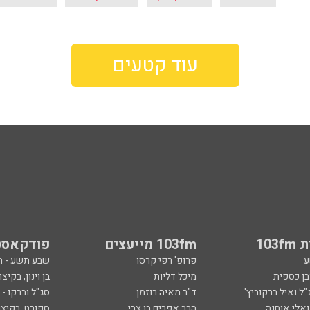
עוד קטעים
103
103fm מייעצים
פודקאסט
ע
פרופ' רפי קרסו
שבע תשע - 
ובן כספית
מיכל דליות
בן וינון, בקיצו
ל ואיל ברקוביץ'
ד"ר מאיה רוזמן
סג"ל וברקו -
ואלי אוחנה
הרב אפרים בן צבי
ספורט, בקיצו