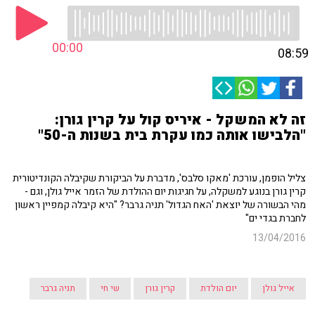
00:00
08:59
זה לא המשקל - איריס קול על קרין גורן:
"הלבישו אותה כמו עקרת בית בשנות ה-50"
צליל הופמן, עורכת 'מאקו סלבס', מדברת על הביקורת שקיבלה הקונדיטורית
קרין גורן בנוגע למשקלה, על חגיגות יום ההולדת של הזמר אייל גולן, וגם -
מהי הבשורה של יוצאת 'האח הגדול' תניה גרבר? "היא קיבלה קמפיין ראשון
לחברת בגדי ים"
13/04/2016
אייל גולן
יום הולדת
קרין גורן
שי חי
תניה גרבר