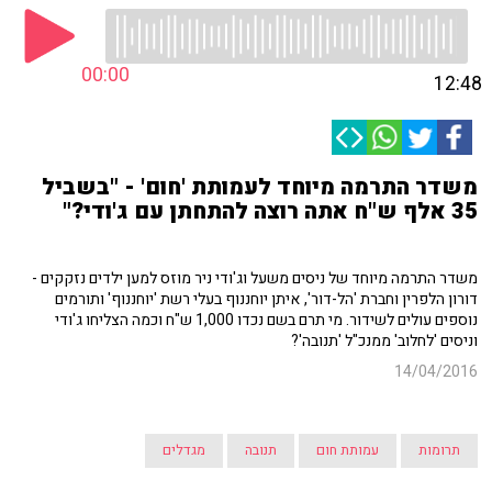
00:00
12:48
משדר התרמה מיוחד לעמותת 'חום' - "בשביל
35 אלף ש"ח אתה רוצה להתחתן עם ג'ודי?"
משדר התרמה מיוחד של ניסים משעל וג'ודי ניר מוזס למען ילדים נזקקים -
דורון הלפרין וחברת 'הל-דור', איתן יוחננוף בעלי רשת 'יוחננוף' ותורמים
נוספים עולים לשידור. מי תרם בשם נכדו 1,000 ש"ח וכמה הצליחו ג'ודי
וניסים 'לחלוב' ממנכ"ל 'תנובה'?
14/04/2016
תרומות
עמותת חום
תנובה
מגדלים