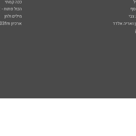
ל
ככה קמתי
סף
הכול פתוח - א
 צבי
מילים ולחן
ן ואריה אלדד
ארכיון 103fm