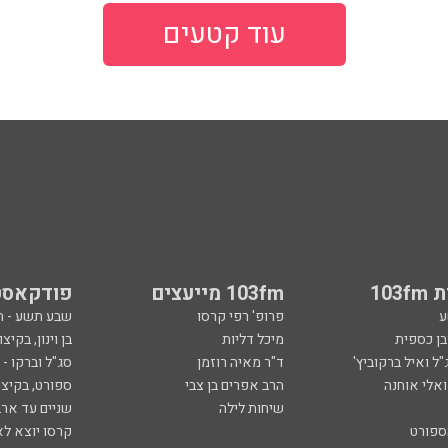
עוד קטעים
103
103fm מייעצים
פודקאסט
ע
פרופ' רפי קרסו
שבע תשע - 
ובן כספית
מיכל דליות
בן וינון, בקיצו
ל ואיל ברקוביץ'
ד"ר מאיה רוזמן
סג"ל וברקו -
ואלי אוחנה
הרב אפרים בן צבי
ספורט, בקיצו
שיחות לילה
שניים עד ארב
ספורט
קרסו יוצא לא