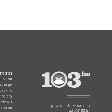
תוכניות fm
שבע תש
ינון מגל 
אראל סג"
ברק סרי 
גיא פלג
דבורה הנביאה 6, רמת השרון
תוכנית ה
radio@103.fm