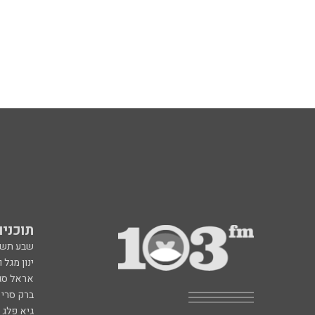
תוכניות fm
שבע תש
ינון מגל 
אראל סג"
ברק סרי 
גיא פלג