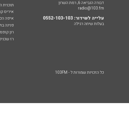
דבורה הנביאה 6, רמת השרון
תוכנית ה
radio@103.fm
איריס קו
עלייה לשידור: 0552-103-103
איפה הכ
בעלות שיחה רגילה
פנינה בת
רון קופמ
רז שכניק
כל הזכויות שמורות ל - 103FM