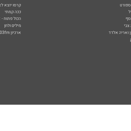
ספורט
קרסו יוצא לא
ל
ככה קמתי
סף
הכול פתוח - א
 צבי
מילים ולחן
ן ואריה אלדד
ארכיון 103fm