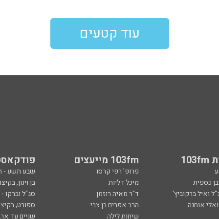
עוד קטעים
103
103fm מייעצים
פודקאסט
ע
פרופ' רפי קרסו
שבע תשע - 
ובן כספית
מיכל דליות
בן וינון, בקיצו
ל ואיל ברקוביץ'
ד"ר מאיה רוזמן
סג"ל וברקו -
ואלי אוחנה
הרב אפרים בן צבי
ספורט, בקיצו
שיחות לילה
שניים עד ארב