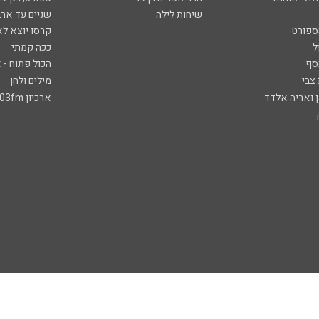
שיחות לילה
שניים עד ארב
ספורט
קרסו יוצא לא
ל
ככה קמתי
סף
הכול פתוח - א
 צבי
מילים ולחן
ן ואריה אלדד
ארכיון 103fm