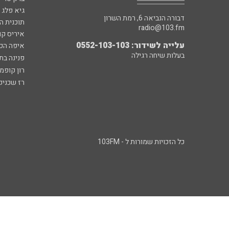
גיא פלג
דבורה הנביאה 6, רמת השרון
תוכנית ה
radio@103.fm
איריס קו
עלייה לשידור: 0552-103-103
איפה הכ
בעלות שיחה רגילה
פנינה בת
רון קופמ
רז שכניק
כל הזכויות שמורות ל - 103FM