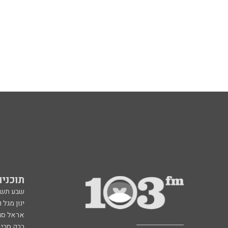
תוכניות fm
שבע תש
ינון מגל 
אראל סג"
ברק סרי 