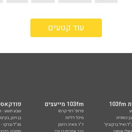
עוד קטעים
103
103fm מייעצים
פודקאסט
ע
פרופ' רפי קרסו
שבע תשע - 
ובן כספית
מיכל דליות
בן וינון, בקיצו
ל ואיל ברקוביץ'
ד"ר מאיה רוזמן
סג"ל וברקו -
ואלי אוחנה
הרב אפרים בן צבי
ספורט, בקיצו