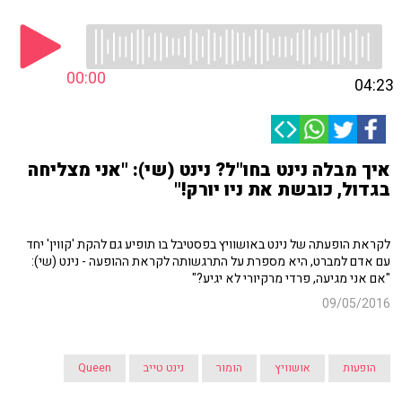
00:00
04:23
איך מבלה נינט בחו"ל? נינט (שי): "אני מצליחה
בגדול, כובשת את ניו יורק!"
לקראת הופעתה של נינט באושוויץ בפסטיבל בו תופיע גם להקת 'קווין' יחד
עם אדם למברט, היא מספרת על התרגשותה לקראת ההופעה - נינט (שי):
"אם אני מגיעה, פרדי מרקיורי לא יגיע?"
09/05/2016
הופעות
אושוויץ
הומור
נינט טייב
Queen