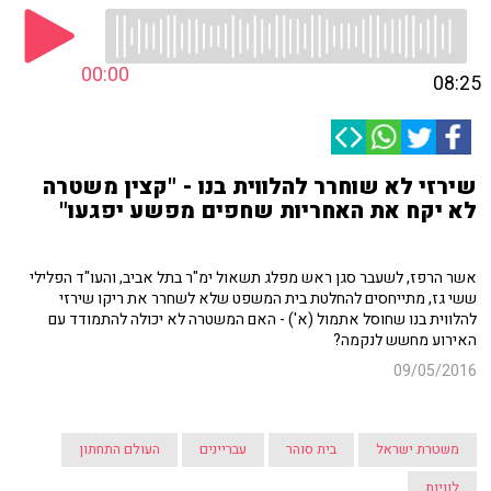
00:00
08:25
שירזי לא שוחרר להלווית בנו - "קצין משטרה
לא יקח את האחריות שחפים מפשע יפגעו"
אשר הרפז, לשעבר סגן ראש מפלג תשאול ימ"ר בתל אביב, והעו"ד הפלילי
ששי גז, מתייחסים להחלטת בית המשפט שלא לשחרר את ריקו שירזי
להלווית בנו שחוסל אתמול (א') - האם המשטרה לא יכולה להתמודד עם
האירוע מחשש לנקמה?
09/05/2016
משטרת ישראל
בית סוהר
עבריינים
העולם התחתון
לוויות