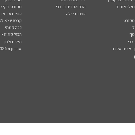
ואלי אוחנה
הרב אפרים בן צבי
ספורט, בקיצו
שיחות לילה
שניים עד ארב
ספורט
קרסו יוצא לא
ל
ככה קמתי
סף
הכול פתוח - א
 צבי
מילים ולחן
ן ואריה אלדד
ארכיון 103fm