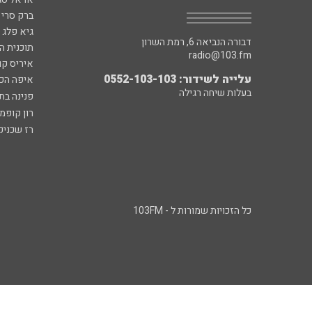
ברק סרי 
גיא פלג
דבורה הנביאה 6, רמת השרון
תוכנית ה
radio@103.fm
איריס קו
עלייה לשידור: 0552-103-103
איפה הכ
בעלות שיחה רגילה
פנינה בת
רון קופמ
רז שכניק
כל הזכויות שמורות ל - 103FM