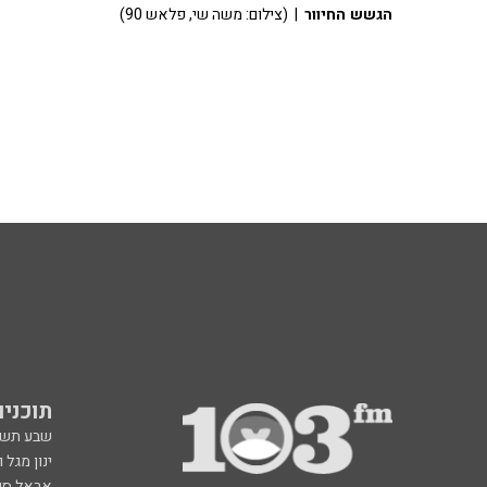
הגשש החיוור
| (צילום: משה שי, פלאש 90)
תוכניות fm
שבע תש
ינון מגל 
אראל סג"