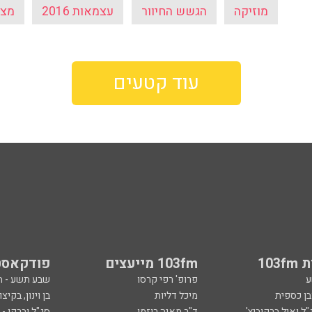
מוזיקה
הגשש החיוור
עצמאות 2016
מצע
עוד קטעים
103
103fm מייעצים
פודקאסט
ע
פרופ' רפי קרסו
שבע תשע - 
ובן כספית
מיכל דליות
בן וינון, בקיצו
ל ואיל ברקוביץ'
ד"ר מאיה רוזמן
סג"ל וברקו -