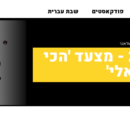
פודקאסטים
שבת עברית
לאגר
עצמאות 2016 - מצעד 'הכי
לי'