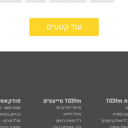
עוד קטעים
103
103fm מייעצים
פודקאסט
ע
פרופ' רפי קרסו
שבע תשע - 
ובן כספית
מיכל דליות
בן וינון, בקיצו
ל ואיל ברקוביץ'
ד"ר מאיה רוזמן
סג"ל וברקו -
ואלי אוחנה
הרב אפרים בן צבי
ספורט, בקיצו