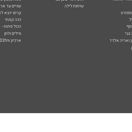
שיחות לילה
שניים עד ארב
ספורט
קרסו יוצא לא
ל
ככה קמתי
סף
הכול פתוח - א
 צבי
מילים ולחן
ן ואריה אלדד
ארכיון 103fm