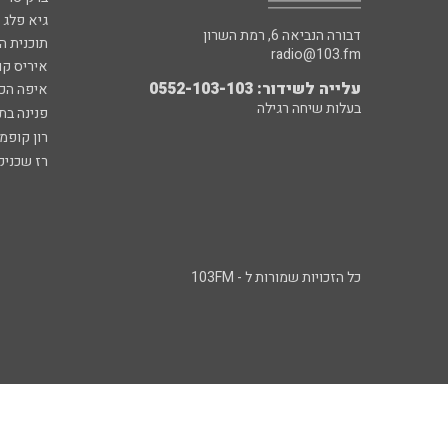
גיא פלג
דבורה הנביאה 6, רמת השרון
תוכנית ה
radio@103.fm
איריס קו
עלייה לשידור: 0552-103-103
איפה הכ
בעלות שיחה רגילה
פנינה בת
רון קופמ
רז שכניק
כל הזכויות שמורות ל - 103FM