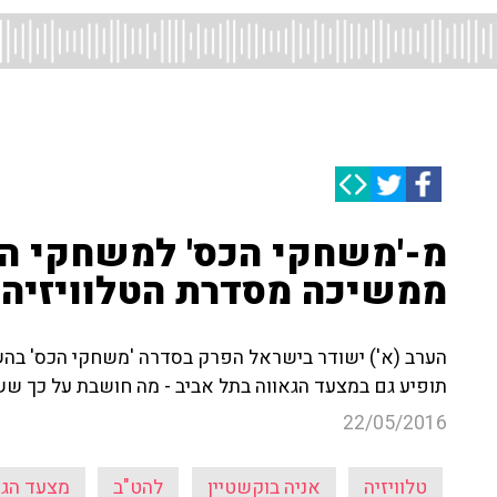
מ-'משחקי הכס' למשחקי ה-%
ממשיכה מסדרת הטלוויזיה 
הערב (א') ישודר בישראל הפרק בסדרה 'משחקי הכס' בה
תופיע גם במצעד הגאווה בתל אביב - מה חושבת על כך ששו
22/05/2016
טלוויזיה
אניה בוקשטיין
להט"ב
מצעד הגא