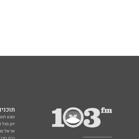
תוכניות fm
שבע תש
ינון מגל 
אראל סג"
ברק סרי 