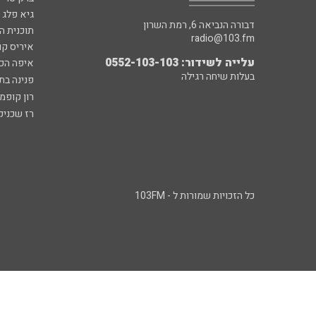
גיא פלג
דבורה הנביאה 6, רמת השרון
תוכנית ה
radio@103.fm
איריס קו
עלייה לשידור: 0552-103-103
איפה הכ
בעלות שיחה רגילה
פנינה בת
רון קופמ
רז שכניק
כל הזכויות שמורות ל - 103FM