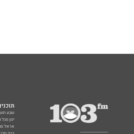
תוכניות fm
שבע תש
ינון מגל 
אראל סג"
ברק סרי 