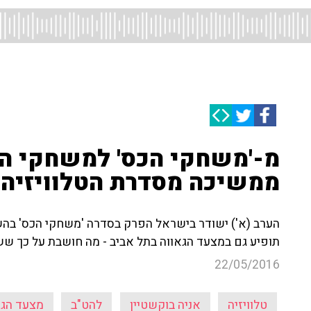
מ-'משחקי הכס' למשחקי ה-%
ממשיכה מסדרת הטלוויזיה 
הערב (א') ישודר בישראל הפרק בסדרה 'משחקי הכס' בה
תופיע גם במצעד הגאווה בתל אביב - מה חושבת על כך ששו
22/05/2016
טלוויזיה
אניה בוקשטיין
להט"ב
מצעד הגא