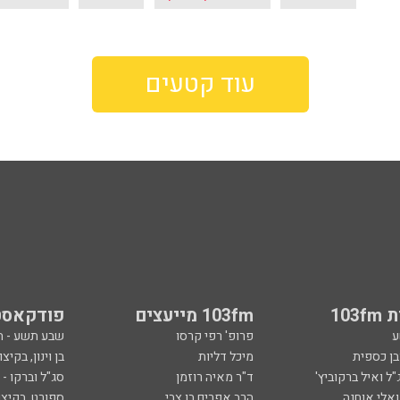
עוד קטעים
103
103fm מייעצים
פודקאסט
ע
פרופ' רפי קרסו
שבע תשע - 
ובן כספית
מיכל דליות
בן וינון, בקיצו
ל ואיל ברקוביץ'
ד"ר מאיה רוזמן
סג"ל וברקו -
ואלי אוחנה
הרב אפרים בן צבי
ספורט, בקיצו