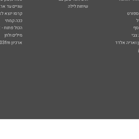
שיחות לילה
שניים עד ארב
ספורט
קרסו יוצא לא
ל
ככה קמתי
סף
הכול פתוח - א
 צבי
מילים ולחן
ן ואריה אלדד
ארכיון 103fm