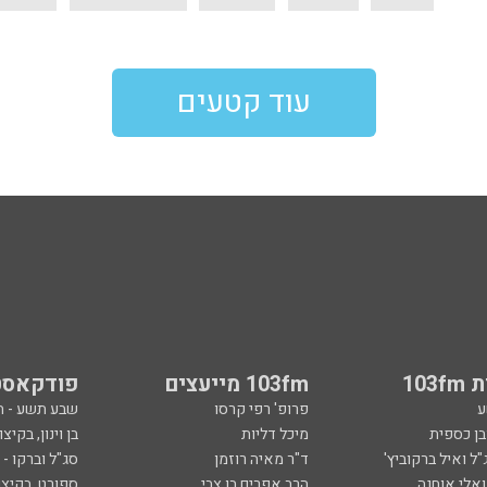
עוד קטעים
103
103fm מייעצים
פודקאסט
ע
פרופ' רפי קרסו
שבע תשע - 
ובן כספית
מיכל דליות
בן וינון, בקיצו
ל ואיל ברקוביץ'
ד"ר מאיה רוזמן
סג"ל וברקו -
ואלי אוחנה
הרב אפרים בן צבי
ספורט, בקיצו