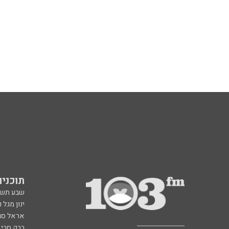
תוכניות fm
שבע תש
ינון מגל 
אראל סג"
ברק סרי 