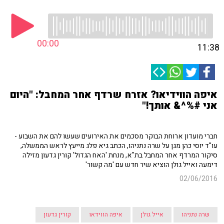
00:00
11:38
איפה הווידיאו? אזרח שרדף אחר המחבל: "היום
אני #%^& אותך!"
חברי מועדון ארוחת הבוקר מסכמים את האירועים שעשו להם את השבוע -
עו"ד יוסי כהן מגן על שרה נתניהו, הכתב גיא פלג מייעץ לראש הממשלה,
סיקור המרדף אחר המחבל בת"א, מנחת 'האח הגדול' קורין גדעון מזילה
דימעה ואייל גולן הוציא שיר חדש עם 'מה קשור'
02/06/2016
שרה נתניהו
אייל גולן
איפה הווידאו
קורין גדעון