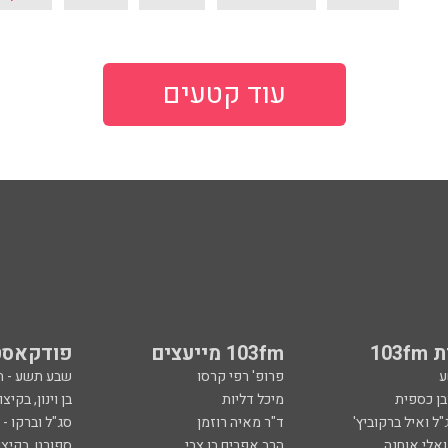
עוד קטעים
103
103fm מייעצים
פודקאסט
ע
פרופ' רפי קרסו
שבע תשע - 
ובן כספית
מיכל דליות
בן וינון, בקיצו
ל ואיל ברקוביץ'
ד"ר מאיה רוזמן
סג"ל וברקו -
ואלי אוחנה
הרב אפרים בן צבי
ספורט, בקיצו