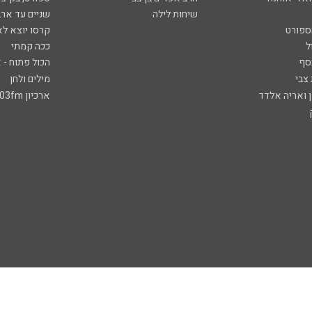
שיחות לילה
שניים עד ארב
ספורט
קרסו יוצא לא
ל
ככה קמתי
סף
הכול פתוח - א
 צבי
מילים ולחן
ן ואריה אלדד
ארכיון 103fm