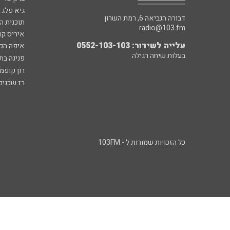
גיא פלג
דבורה הנביאה 6, רמת השרון
תוכנית ה
radio@103.fm
איריס קו
עלייה לשידור: 0552-103-103
איפה הכ
בעלות שיחה רגילה
פנינה בת
רון קופמ
רז שכניק
כל הזכויות שמורות ל - 103FM