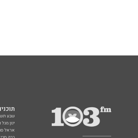
תוכניות fm
שבע תש
ינון מגל 
אראל סג"
ברק סרי 