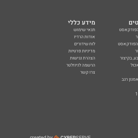
ים
מידע כללי
הפודקאסט
תנאי שימוש
ר
אודות הרדיו
 הפודקאסט
לוח שידורים
ר
מדיניות פרטיות
ע, בקיצור
הצהרת נגישות
כול
הרשמה לניוזלטר
צרו קשר
מנון רגב
created by