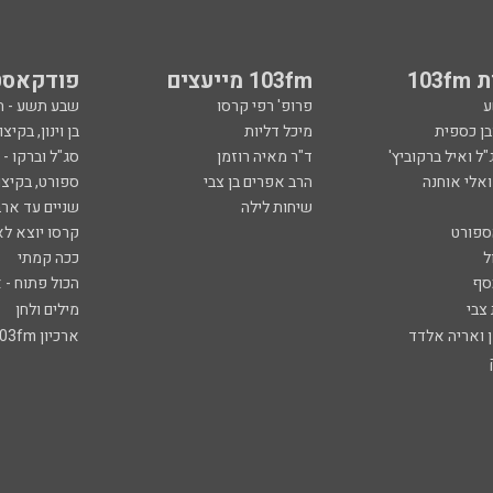
103
103fm מייעצים
פודקאסט
ע
פרופ' רפי קרסו
שבע תשע - 
ובן כספית
מיכל דליות
בן וינון, בקיצו
ל ואיל ברקוביץ'
ד"ר מאיה רוזמן
סג"ל וברקו -
ואלי אוחנה
הרב אפרים בן צבי
ספורט, בקיצו
שיחות לילה
שניים עד ארב
ספורט
קרסו יוצא לא
ל
ככה קמתי
סף
הכול פתוח - א
 צבי
מילים ולחן
ן ואריה אלדד
ארכיון 103fm