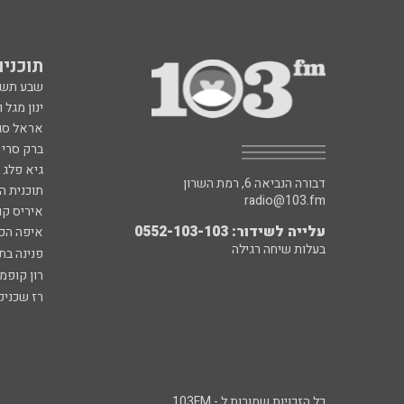
תוכניות fm
שבע תש
ינון מגל 
אראל סג"
ברק סרי 
גיא פלג
דבורה הנביאה 6, רמת השרון
תוכנית ה
radio@103.fm
איריס קו
עלייה לשידור: 0552-103-103
איפה הכ
בעלות שיחה רגילה
פנינה בת
רון קופמ
רז שכניק
כל הזכויות שמורות ל - 103FM