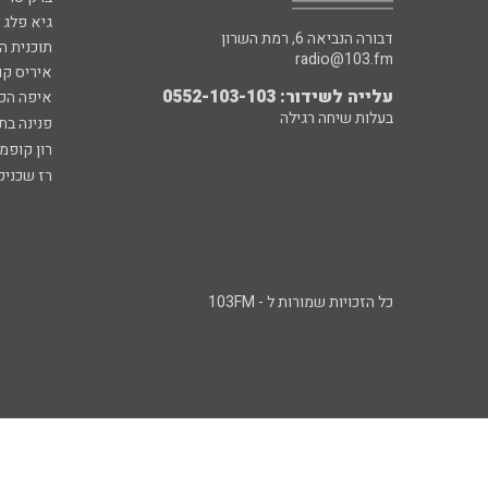
גיא פלג
דבורה הנביאה 6, רמת השרון
תוכנית ה
radio@103.fm
איריס קו
עלייה לשידור: 0552-103-103
איפה הכ
בעלות שיחה רגילה
פנינה בת
רון קופמ
רז שכניק
כל הזכויות שמורות ל - 103FM