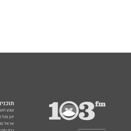
תוכניות fm
שבע תש
ינון מגל 
אראל סג"
ברק סרי 