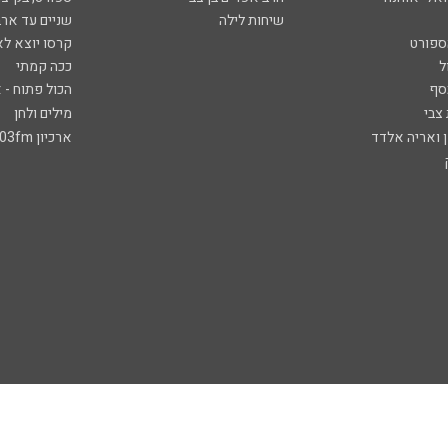
שיחות לילה
שניים עד ארב
ספורט
קרסו יוצא לא
ל
ככה קמתי
סף
הכול פתוח - א
 צבי
מילים ולחן
ן ואריה אלדד
ארכיון 103fm