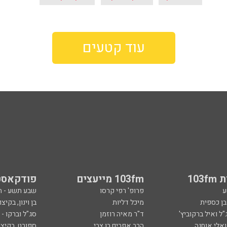
עוד קטעים
103
103fm מייעצים
פודקאסט
ע
פרופ' רפי קרסו
שבע תשע - 
ובן כספית
מיכל דליות
בן וינון, בקיצו
ל ואיל ברקוביץ'
ד"ר מאיה רוזמן
סג"ל וברקו -
ואלי אוחנה
הרב אפרים בן צבי
ספורט, בקיצו