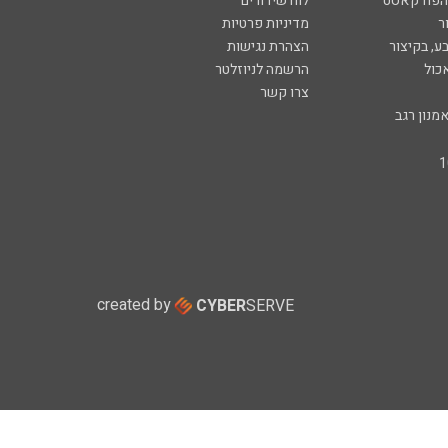
 הפודקאסט
לוח שידורים
ר
מדיניות פרטיות
ע, בקיצור
הצהרת נגישות
כול
הרשמה לניוזלטר
צרו קשר
מנון רגב
created by
CYBER
SERVE