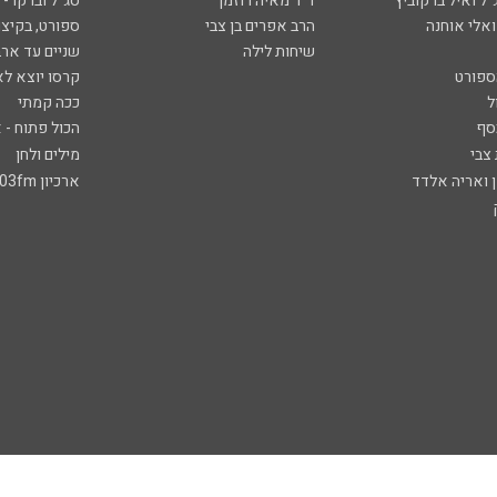
ל ואיל ברקוביץ'
ד"ר מאיה רוזמן
סג"ל וברקו -
ואלי אוחנה
הרב אפרים בן צבי
ספורט, בקיצו
שיחות לילה
שניים עד ארב
ספורט
קרסו יוצא לא
ל
ככה קמתי
סף
הכול פתוח - א
 צבי
מילים ולחן
ן ואריה אלדד
ארכיון 103fm