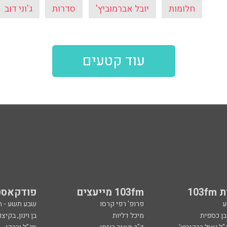
חלומות
יובל אברמוביץ'
סדרות
ג'וני דוב
עוד קטעים
103
103fm מייעצים
פודקאסט
ע
פרופ' רפי קרסו
שבע תשע - 
ובן כספית
מיכל דליות
בן וינון, בקיצו