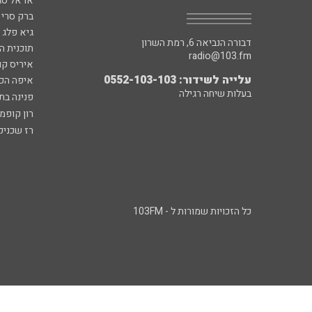
אראל סג"
ברק סרי 
גיא פלג
דבורה הנביאה 6, רמת השרון
תוכנית ה
radio@103.fm
איריס קו
עלייה לשידור: 0552-103-103
איפה הכ
בעלות שיחה רגילה
פנינה בת
רון קופמ
רז שכניק
כל הזכויות שמורות ל - 103FM