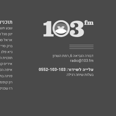
תוכניות fm
שבע תש
ינון מגל 
אראל סג"
ברק סרי 
גיא פלג
דבורה הנביאה 6, רמת השרון
תוכנית ה
radio@103.fm
איריס קו
עלייה לשידור: 0552-103-103
איפה הכ
בעלות שיחה רגילה
פנינה בת
רון קופמ
רז שכניק