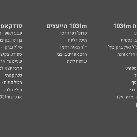
103
103fm מייעצים
פודקאסט
ע
פרופ' רפי קרסו
שבע תשע - 
ובן כספית
מיכל דליות
בן וינון, בקיצו
ל ואיל ברקוביץ'
ד"ר מאיה רוזמן
סג"ל וברקו -
ואלי אוחנה
הרב אפרים בן צבי
ספורט, בקיצו
שיחות לילה
שניים עד ארב
ספורט
קרסו יוצא לא
ל
ככה קמתי
סף
הכול פתוח - א
 צבי
מילים ולחן
ן ואריה אלדד
ארכיון 103fm