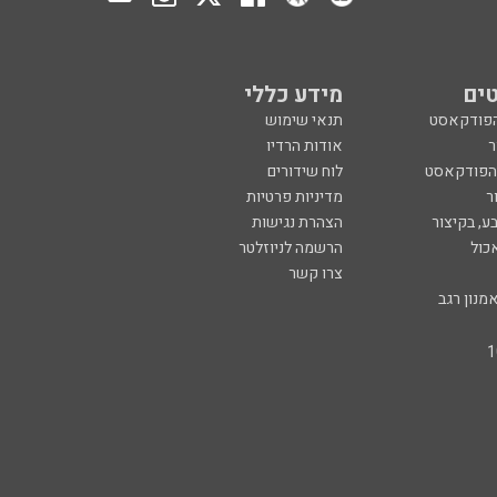
ים
מידע כללי
הפודקאסט
תנאי שימוש
ר
אודות הרדיו
 הפודקאסט
לוח שידורים
ר
מדיניות פרטיות
ע, בקיצור
הצהרת נגישות
כול
הרשמה לניוזלטר
צרו קשר
מנון רגב