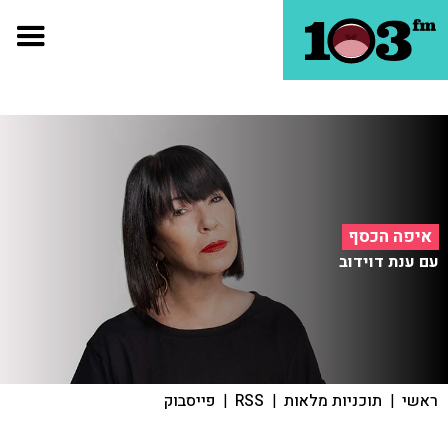
איפה הכסף
עם ענת דוידוב
ראשי
|
תוכניות מלאות
|
RSS
|
פייסבוק