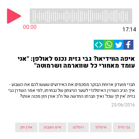
00:00
17:14
איפה הווידיאו? גבי גזית נכנס לאולפן: "אני
עומד מאחורי כל שווארמה ושרמוטה"
חברי מועדון ארוחת הבוקר מסכמים את האירועים שעשו להם את השבוע -
איך הגיב השדרן האיסלנדי לשער הניצחון של נבחרתו, למי אמר השדרן גבי
גזית 'אין לך שכל' ואיך חברתו החדשה של ח"כ אורן חזן מכנה אותו?
23/06/2016
גבי גזית
איסלנד
רוסלנה
איש השבוע
אורן חזן