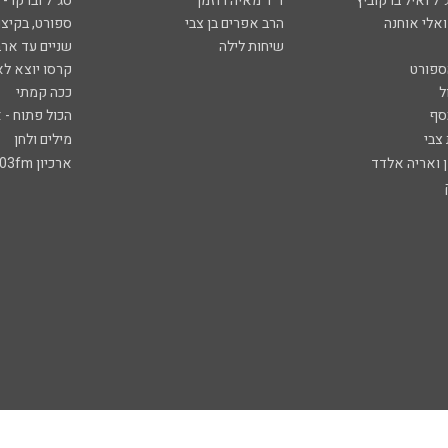
ל ואיל ברקוביץ'
ד"ר מאיה רוזמן
סג"ל וברקו -
ואלי אוחנה
הרב אפרים בן צבי
ספורט, בקיצו
שיחות לילה
שניים עד ארב
ספורט
קרסו יוצא לא
ל
ככה קמתי
סף
הכול פתוח - א
 צבי
מילים ולחן
ן ואריה אלדד
ארכיון 103fm