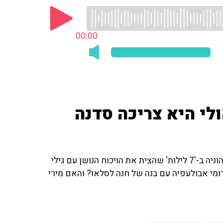
00:00
לי היא צריכה סדנה
צליל הופמן, עורכת 'מאקו סלבס', מספרת על הראיון של טהוניה ב-'7 לילות' שהצית את הויכוח הנושן עם גילי
רומי אבולעפיה עם בנה של חנה לסלאו? והאם מירי