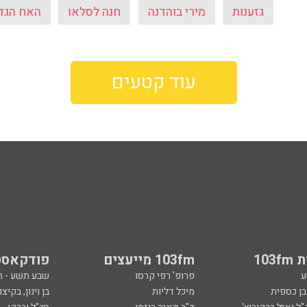
גזענות
מירי בוהדנה
חנה לסלאו
האח הגד
עוד קטעים
103
103fm מייעצים
פודקאסט
ע
פרופ' רפי קרסו
שבע תשע - 
ובן כספית
מיכל דליות
בן וינון, בקיצו