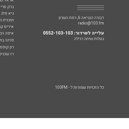
אראל סג"
ברק סרי 
גיא פלג
דבורה הנביאה 6, רמת השרון
תוכנית ה
radio@103.fm
איריס קו
עלייה לשידור: 0552-103-103
איפה הכ
בעלות שיחה רגילה
פנינה בת
רון קופמ
רז שכניק
כל הזכויות שמורות ל - 103FM