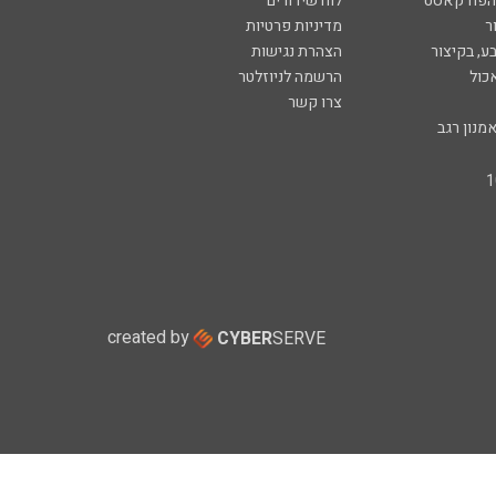
 הפודקאסט
לוח שידורים
ר
מדיניות פרטיות
ע, בקיצור
הצהרת נגישות
כול
הרשמה לניוזלטר
צרו קשר
מנון רגב
created by
CYBER
SERVE