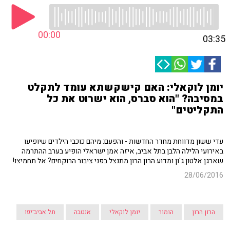
00:00
03:35
יומן לוקאלי: האם קישקשתא עומד לתקלט
במסיבה? "הוא סברס, הוא ישרוט את כל
התקליטים"
עדי ששון מדווחת מחדר החדשות - והפעם: מיהם כוכבי הילדים שיופיעו
באירועי הלילה הלבן בתל אביב, איזה אמן ישראלי הופיע בערב ההתרמה
שארגן אלטון ג'ון ומדוע הרון הרון מתנצל בפני ציבור הרוקחים? אל תחמיצו!
28/06/2016
הרון הרון
הומור
יומן לוקאלי
אנטבה
תל אביב־יפו