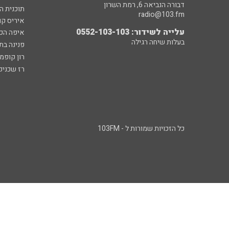
דבורה הנביאה 6, רמת השרון
תוכנית ה
radio@103.fm
איריס קו
עלייה לשידור: 0552-103-103
איפה הכ
בעלות שיחה רגילה
פנינה בת
רון קופמ
רז שכניק
כל הזכויות שמורות ל - 103FM