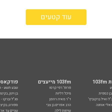
עוד קטעים
103
103fm מייעצים
פודקאסט
ע
פרופ' רפי קרסו
שבע תשע - 
ובן כספית
מיכל דליות
בן וינון, בקיצו
ל ואיל ברקוביץ'
ד"ר מאיה רוזמן
סג"ל וברקו -
ואלי אוחנה
הרב אפרים בן צבי
ספורט, בקיצו
שיחות לילה
שניים עד ארב