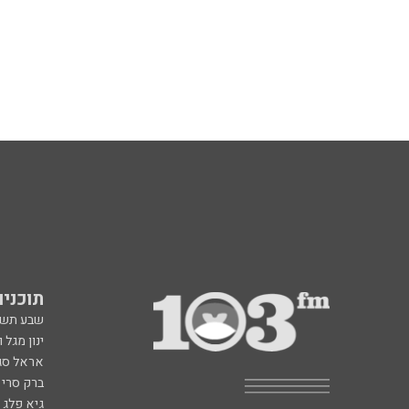
תוכניות fm
שבע תש
ינון מגל 
אראל סג"
ברק סרי 
גיא פלג