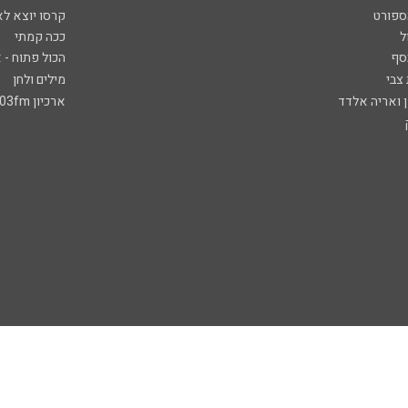
ספורט
קרסו יוצא לא
ל
ככה קמתי
סף
הכול פתוח - א
 צבי
מילים ולחן
ן ואריה אלדד
ארכיון 103fm