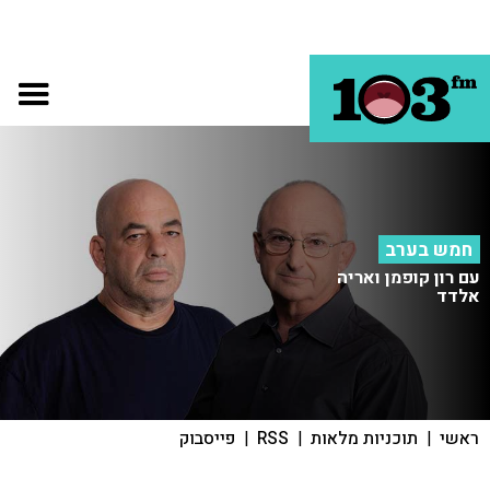
חמש בערב
עם רון קופמן ואריה
אלדד
ראשי
|
תוכניות מלאות
|
RSS
|
פייסבוק