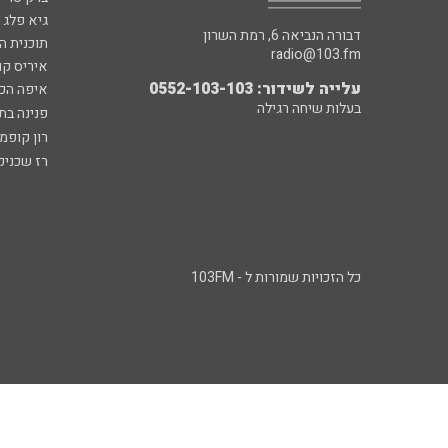
גיא פלג
דבורה הנביאה 6, רמת השרון
תוכנית ה
radio@103.fm
איריס קו
עלייה לשידור: 0552-103-103
איפה הכ
בעלות שיחה רגילה
פנינה בת
רון קופמ
רז שכניק
כל הזכויות שמורות ל - 103FM