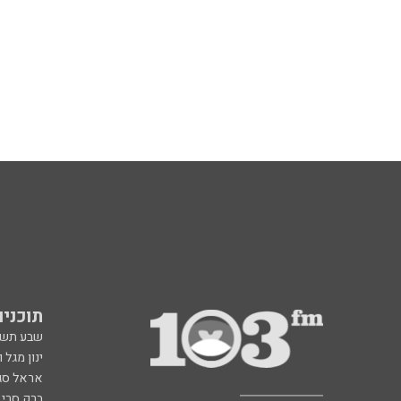
תוכניות fm
שבע תש
ינון מגל 
אראל סג"
ברק סרי 