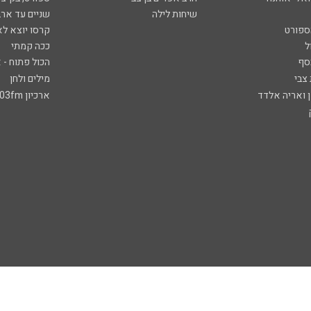
שיחות לילה
שניים עד ארב
ספורט
קרסו יוצא לא
ל
ככה קמתי
סף
הכול פתוח - א
 צבי
מילים ולחן
ן ואריה אלדד
ארכיון 103fm