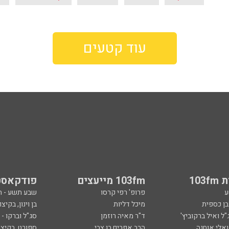
עוד קטעים
103
103fm מייעצים
פודקאסט
ע
פרופ' רפי קרסו
שבע תשע - 
ובן כספית
מיכל דליות
בן וינון, בקיצו
ל ואיל ברקוביץ'
ד"ר מאיה רוזמן
סג"ל וברקו -
ואלי אוחנה
הרב אפרים בן צבי
ספורט, בקיצו