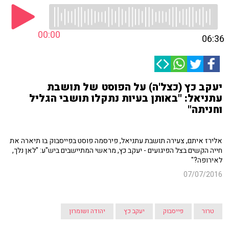
00:00
06:36
יעקב כץ (כצל'ה) על הפוסט של תושבת
עתניאל: "באותן בעיות נתקלו תושבי הגליל
וחניתה"
אלירז איתם, צעירה תושבת עתניאל, פירסמה פוסט בפייסבוק בו תיארה את
חייה הקשים בצל הפיגועים - יעקב כץ, מראשי המתיישבים ביש"ע: "לאן נלך,
לאירופה?"
07/07/2016
טרור
פייסבוק
יעקב כץ
יהודה ושומרון