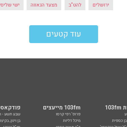
ירושלים
להט"ב
מצעד הגאווה
ישי שליסל
עוד קטעים
103
103fm מייעצים
פודקאסט
ע
פרופ' רפי קרסו
שבע תשע - 
ובן כספית
מיכל דליות
בן וינון, בקיצו