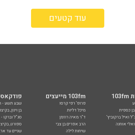
עוד קטעים
103
103fm מייעצים
פודקאסט
ע
פרופ' רפי קרסו
שבע תשע - 
ובן כספית
מיכל דליות
בן וינון, בקיצו
ל ואיל ברקוביץ'
ד"ר מאיה רוזמן
סג"ל וברקו -
ואלי אוחנה
הרב אפרים בן צבי
ספורט, בקיצו
שיחות לילה
שניים עד ארב