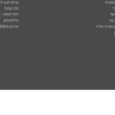
ספורט
קרסו יוצא לא
ל
ככה קמתי
סף
הכול פתוח - א
 צבי
מילים ולחן
ן ואריה אלדד
ארכיון 103fm