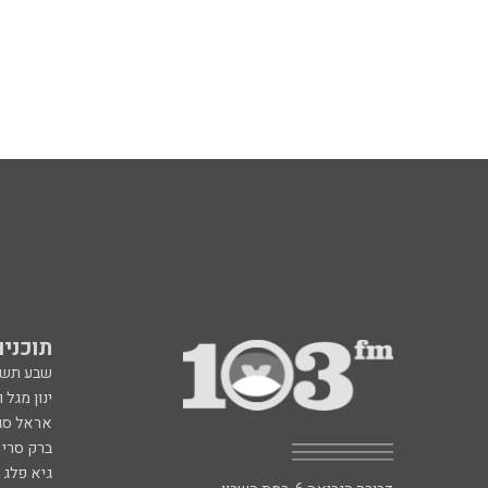
תוכניות fm
שבע תש
ינון מגל 
אראל סג"
ברק סרי 
גיא פלג