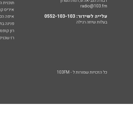
דבורה הנביאה 6, רמת השרון
תוכנית ה
radio@103.fm
איריס קו
עלייה לשידור: 0552-103-103
איפה הכ
בעלות שיחה רגילה
פנינה בת
רון קופמ
רז שכניק
כל הזכויות שמורות ל - 103FM