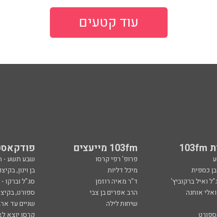
עוד קטעים
103
103fm מייעצים
פודקאסט
ע
פרופ' רפי קרסו
שבע תשע - 
ובן כספית
מיכל דליות
בן וינון, בקיצו
ל ואיל ברקוביץ'
ד"ר מאיה רוזמן
סג"ל וברקו -
ואלי אוחנה
הרב אפרים בן צבי
ספורט, בקיצו
שיחות לילה
שניים עד ארב
ספורט
קרסו יוצא לא