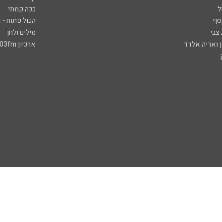
ל
ככה קמתי
סף
הכול פתוח - א
 צבי
מילים ולחן
ן ואריה אלדד
ארכיון 103fm