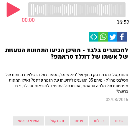
00:00
06:52
למבוגרים בלבד - מהיכן הגיעו התמונות הנועזות
של אשתו של דונלד טראמפ?
נועם קסל, כתבת דסק החוץ של 'גיא פינס', מספרת על הרכילויות החמות של
הסלבס מחו"ל - מיהם 35 הטוענים לירושתו של הזמר פרינס? ואילו תמונות
מפתיעות של מלניה טראמפ, אשתו של המועמד לנשיאות ארה"ב, צצו
ברשת?
02/08/2016
עירום
רכילות
פרינס
נועם קסל
הנשיא טראמפ