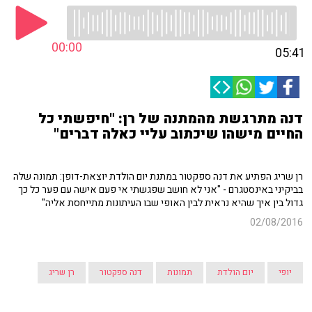
00:00
05:41
דנה מתרגשת מהמתנה של רן: "חיפשתי כל
החיים מישהו שיכתוב עליי כאלה דברים"
רן שריג הפתיע את דנה ספקטור במתנת יום הולדת יוצאת-דופן: תמונה שלה
בביקיני באינסטגרם - "אני לא חושב שפגשתי אי פעם אישה עם פער כל כך
גדול בין איך שהיא נראית לבין האופי שבו העיתונות מתייחסת אליה"
02/08/2016
יופי
יום הולדת
תמונות
דנה ספקטור
רן שריג