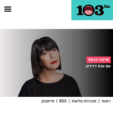
איפה הכסף
עם ענת דוידוב
ראשי
|
תוכניות מלאות
|
RSS
|
פייסבוק