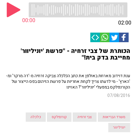
00:00
02:00
הכותרת של צבי זרחיה - "פרשת 'יוניליוור'
מחייבת בדק בית!"
ענת דוידוב מארחת באולפן את כתב הכלכלה צביקה זרחיה מ-'דה מרקר' ומ-
'הארץ' - מי לדעתו צריך לקחת אחריות על פרשת הזיהום בפס הייצור של
הקורנפלקס במפעלי 'יוניליוור'? האזינו
07/08/2016
משרד הבריאות
צבי זרחיה
קורנפלקס
כלכלה
יוניליוור