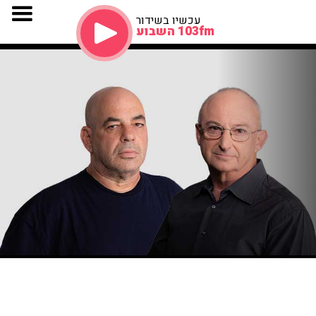
עכשיו בשידור
103fm השבוע