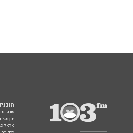
תוכניות fm
שבע תש
ינון מגל 
אראל סג"
ברק סרי 