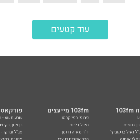
עוד קטעים
103
103fm מייעצים
פודקאסט
ע
פרופ' רפי קרסו
שבע תשע - 
ובן כספית
מיכל דליות
בן וינון, בקיצו
ל ואיל ברקוביץ'
ד"ר מאיה רוזמן
סג"ל וברקו -
ואלי אוחנה
הרב אפרים בן צבי
ספורט, בקיצו