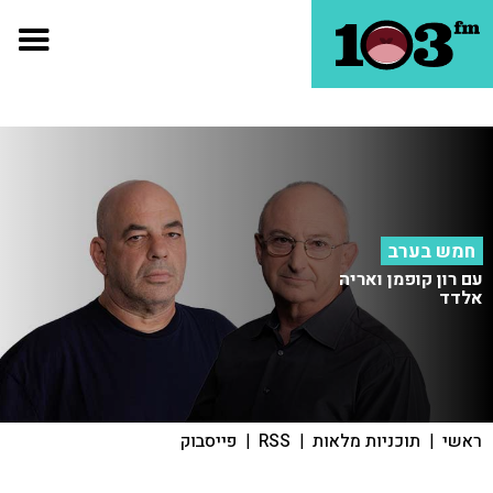
חמש בערב
עם רון קופמן ואריה
אלדד
ראשי
|
תוכניות מלאות
|
RSS
|
פייסבוק