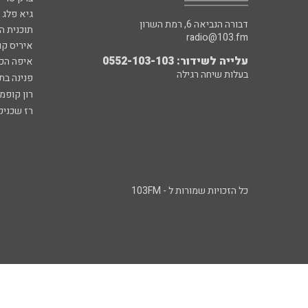
גיא פלג
דבורה הנביאה 6, רמת השרון
תוכנית ה
radio@103.fm
איריס קו
עלייה לשידור: 0552-103-103
איפה הכ
בעלות שיחה רגילה
פנינה בת
רון קופמ
רז שכניק
כל הזכויות שמורות ל - 103FM