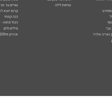
שיחות לילה
שניים עד ארב
ספורט
קרסו יוצא לא
ל
ככה קמתי
סף
הכול פתוח - א
 צבי
מילים ולחן
ן ואריה אלדד
ארכיון 103fm