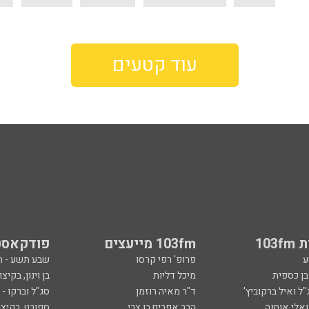
עוד קטעים
103
103fm מייעצים
פודקאסט
ע
פרופ' רפי קרסו
שבע תשע - 
ובן כספית
מיכל דליות
בן וינון, בקיצו
ל ואיל ברקוביץ'
ד"ר מאיה רוזמן
סג"ל וברקו -
ואלי אוחנה
הרב אפרים בן צבי
ספורט, בקיצו