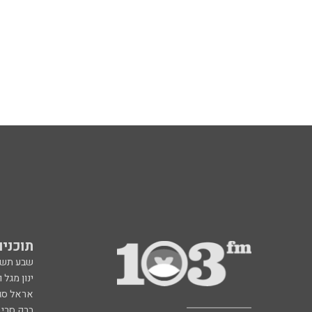
תוכניות fm
שבע תש
ינון מגל 
אראל סג"
ברק סרי 