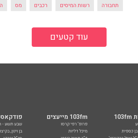
תחבורה
רשות המיסים
רכבים
מס
ה
עוד קטעים
103
103fm מייעצים
פודקאסט
ע
פרופ' רפי קרסו
שבע תשע - 
ובן כספית
מיכל דליות
בן וינון, בקיצו