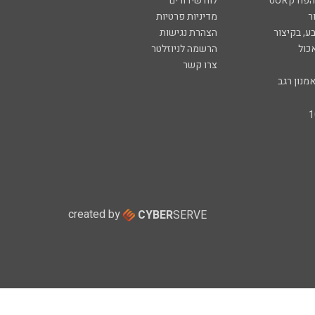
 הפודקאסט
לוח שידורים
ר
מדיניות פרטיות
ע, בקיצור
הצהרת נגישות
כול
הרשמה לניוזלטר
צרו קשר
מנון רגב
created by
CYBER
SERVE