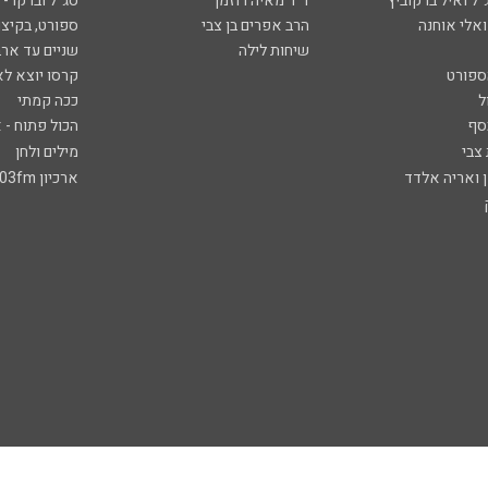
ל ואיל ברקוביץ'
ד"ר מאיה רוזמן
סג"ל וברקו -
ואלי אוחנה
הרב אפרים בן צבי
ספורט, בקיצו
שיחות לילה
שניים עד ארב
ספורט
קרסו יוצא לא
ל
ככה קמתי
סף
הכול פתוח - א
 צבי
מילים ולחן
ן ואריה אלדד
ארכיון 103fm