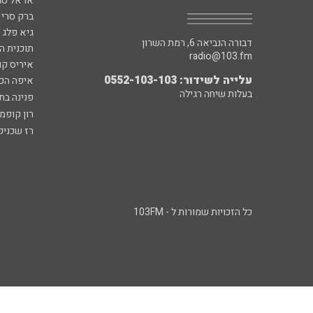
אראל סג"
ברק סרי 
גיא פלג
דבורה הנביאה 6, רמת השרון
תוכנית ה
radio@103.fm
איריס קו
עלייה לשידור: 0552-103-103
איפה הכ
בעלות שיחה רגילה
פנינה בת
רון קופמ
רז שכניק
כל הזכויות שמורות ל - 103FM