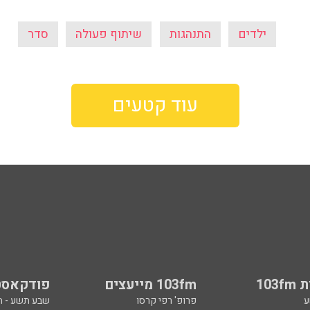
ילדים
התנהגות
שיתוף פעולה
סדר
עוד קטעים
103
103fm מייעצים
פודקאסט
ע
פרופ' רפי קרסו
שבע תשע - 