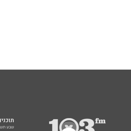
תוכניות fm
שבע תש