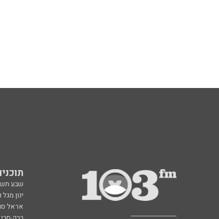
תוכניות fm
שבע תש
ינון מגל 
אראל סג"
ברק סרי 