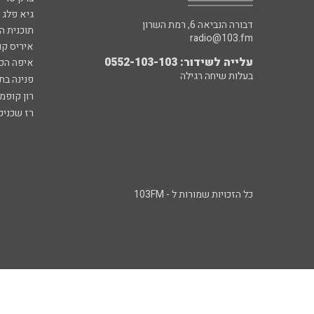
גיא פלג
דבורה הנביאה 6, רמת השרון
תוכנית ה
radio@103.fm
איריס קו
עלייה לשידור: 0552-103-103
איפה הכ
בעלות שיחה רגילה
פנינה בת
רון קופמ
רז שכניק
כל הזכויות שמורות ל - 103FM