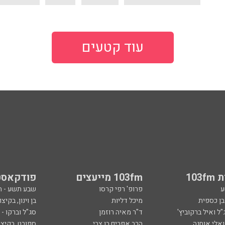
עוד קטעים
103
103fm מייעצים
פודקאסט
ע
פרופ' רפי קרסו
שבע תשע - 
ובן כספית
מיכל דליות
בן וינון, בקיצו
ל ואיל ברקוביץ'
ד"ר מאיה רוזמן
סג"ל וברקו -
ואלי אוחנה
הרב אפרים בן צבי
ספורט, בקיצו