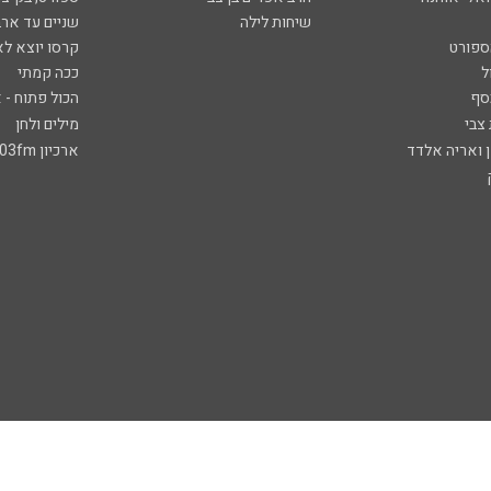
שיחות לילה
שניים עד ארב
ספורט
קרסו יוצא לא
ל
ככה קמתי
סף
הכול פתוח - א
 צבי
מילים ולחן
ן ואריה אלדד
ארכיון 103fm