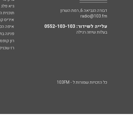
גיא פלג
דבורה הנביאה 6, רמת השרון
תוכנית ה
radio@103.fm
איריס קו
עלייה לשידור: 0552-103-103
איפה הכ
בעלות שיחה רגילה
פנינה בת
רון קופמ
רז שכניק
כל הזכויות שמורות ל - 103FM