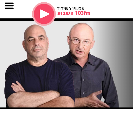
עכשיו בשידור
103fm השבוע