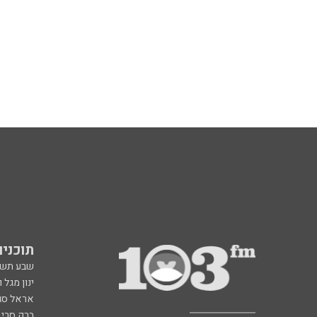
תוכניות fm
שבע תש
ינון מגל 
אראל סג"
ברק סרי 