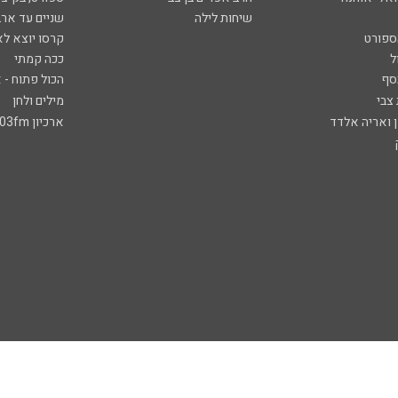
שיחות לילה
שניים עד ארב
ספורט
קרסו יוצא לא
ל
ככה קמתי
סף
הכול פתוח - א
 צבי
מילים ולחן
ן ואריה אלדד
ארכיון 103fm