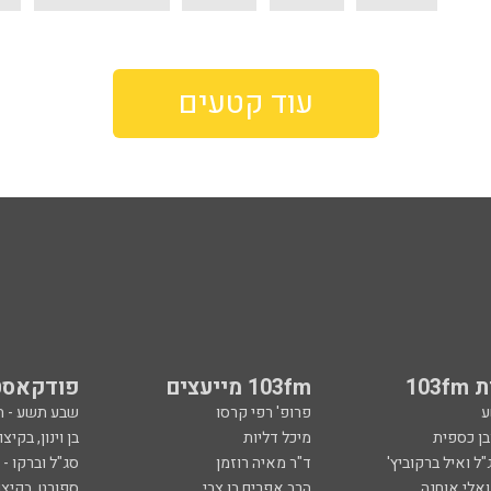
עוד קטעים
103
103fm מייעצים
פודקאסט
ע
פרופ' רפי קרסו
שבע תשע - 
ובן כספית
מיכל דליות
בן וינון, בקיצו
ל ואיל ברקוביץ'
ד"ר מאיה רוזמן
סג"ל וברקו -
ואלי אוחנה
הרב אפרים בן צבי
ספורט, בקיצו