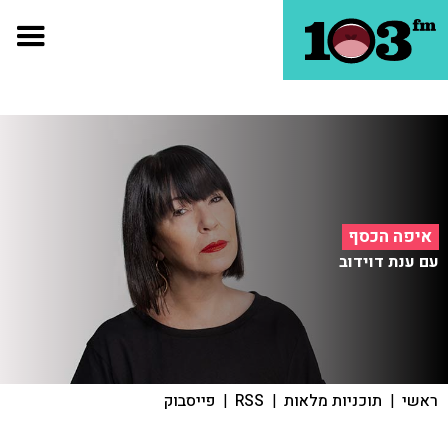
איפה הכסף
עם ענת דוידוב
ראשי
|
תוכניות מלאות
|
RSS
|
פייסבוק