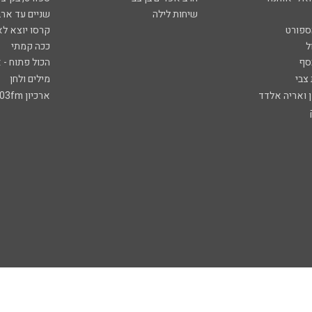
שיחות לילה
שניים עד ארב
ספורט
קרסו יוצא לא
ל
ככה קמתי
סף
הכול פתוח - א
 צבי
מילים ולחן
ן ואריה אלדד
ארכיון 103fm