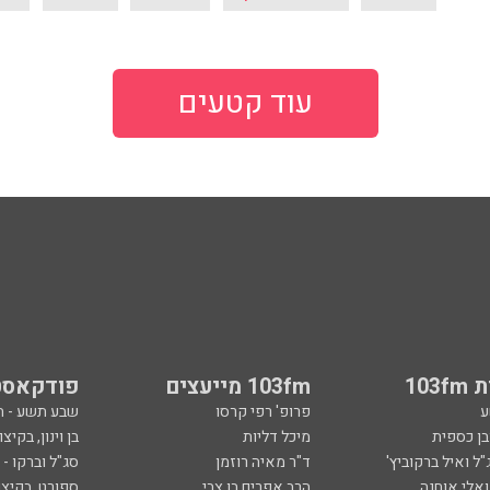
עוד קטעים
103
103fm מייעצים
פודקאסט
ע
פרופ' רפי קרסו
שבע תשע - 
ובן כספית
מיכל דליות
בן וינון, בקיצו
ל ואיל ברקוביץ'
ד"ר מאיה רוזמן
סג"ל וברקו -
ואלי אוחנה
הרב אפרים בן צבי
ספורט, בקיצו