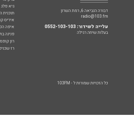
גיא פלג
דבורה הנביאה 6, רמת השרון
תוכנית ה
radio@103.fm
איריס קו
עלייה לשידור: 0552-103-103
איפה הכ
בעלות שיחה רגילה
פנינה בת
רון קופמ
רז שכניק
כל הזכויות שמורות ל - 103FM