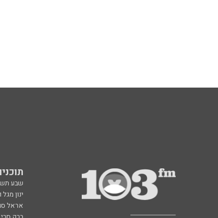
תוכניות fm
שבע תש
ינון מגל 
אראל סג"
ברק סרי 