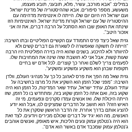
במילים: "אבא מורכב, עשיר, מלא, תובעני, תובע מעצמו,
משעשע, מספר סיפורים. אבא שההיסטוריה של מדינת ישראל
ועם ישראל היו היום יום שלו. הייתה לו אינטימיות מדהימה עם
ההיסטוריה של עם ישראל וקורות מדינת ישראל. האינטימיות הזו
שינתה את האופן שבו הוא הסתכל על הרבה דברים, את זה אני
אזכור היטב".
גזית שאל כיצד פרס התמודד עם הקשיים הפוליטיים ובתו השיבה:
"הייתה לו תשוקה שאפשרה לו לשארת גם דברים קשים ולא
להיוותר ולא להיכנע. בשנים שהוא היה בזירה הפוליטית היו הרבה
שעות קשות, אבל אני לא חושבת שזה שינה את המחויבות שלו.
לפעמים צריך לשלם ואחר כך קוצרים. לכל אדם יש בחיים
תקופות שבהן הוא משקיע ומשקיע ומשקיע".
גזית שאל מה הפך את פרס לאהוב כל כך על מנהיגי העולם, וולדן
השיבה: "מפני שכל הזמן הוא השקיע את כל מרצו בחשיבה על
עתיד העולם, עתיד ישראל, עתיד שאר המדינות, כל הזמן הוא היה
שקוע בזה, ואם אתה כל הזמן שקוע בזה, ומתחדש בו כל הזמן, שזו
הייתה היכולת שלו. ואז אנשים עמדו סקרנים ונפעמים, מי זה
האיש הזה? הוא חושב על הדברים שמציקים לנו, אבל הוא יודע
להציג אותם בדרך אחרת. זה הדבר הראשון שסקרן את כל
האנשים, מה הוא יגיד על דברים שכולם מכירים ויודעים. לצד זאת
הוא היה ג'נטלמן עמוק ונעים הליכות, איש מאופק, ואנשים אוהבים
ג'נטלמן עמוק שמכבד אדם באשר הוא אדם".