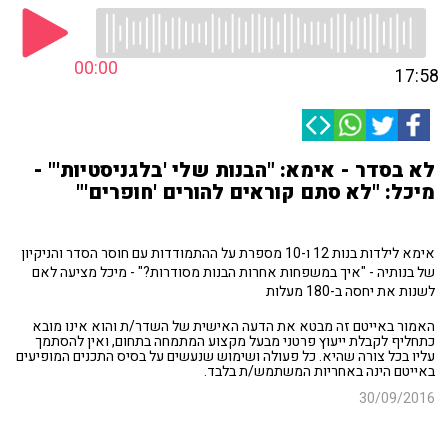
00:00
17:58
לא בסדר - אימא: "הבנות שלי 'בלגניסטיות'" -
מיכל: "לא סתם קוראים להורים 'חופרים'"
אימא לילדות בנות 12 ו-10 מספרת על ההתמודדות עם חוסר הסדר והניקיון
של בנותיה - "איך במשפחות אחרות הבנות מסודרות?" - מיכל מציעה לאם
לשנות את יחסה ב-180 מעלות
האמור באייטם זה מבטא את הדעה האישית של השדר/ת והוא אינו מובא
כתחליף לקבלת ייעוץ פרטני מבעל מקצוע המתמחה בתחום, ואין להסתמך
עליו בכל צורה שהיא. כל פעולה ושימוש שנעשים על בסיס התכנים המופיעים
באייטם הינה באחריות המשתמש/ת בלבד.
30/09/2016