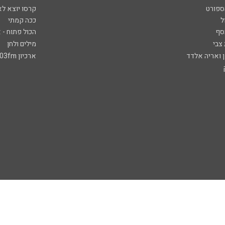
ספורט
קרסו יוצא לא
ל
ככה קמתי
סף
הכול פתוח - א
 צבי
מילים ולחן
ן ואריה אלדד
ארכיון 103fm