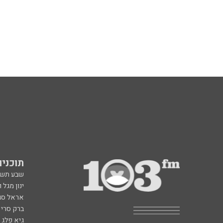
תוכניות fm
שבע תש
ינון מגל 
אראל סג"
ברק סרי 
גיא פלג