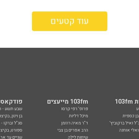
עוד קטעים
103
103fm מייעצים
פודקאסט
ע
פרופ' רפי קרסו
שבע תשע - 
ובן כספית
מיכל דליות
בן וינון, בקיצו
ל ואיל ברקוביץ'
ד"ר מאיה רוזמן
סג"ל וברקו -
ואלי אוחנה
הרב אפרים בן צבי
ספורט, בקיצו
שיחות לילה
שניים עד ארב