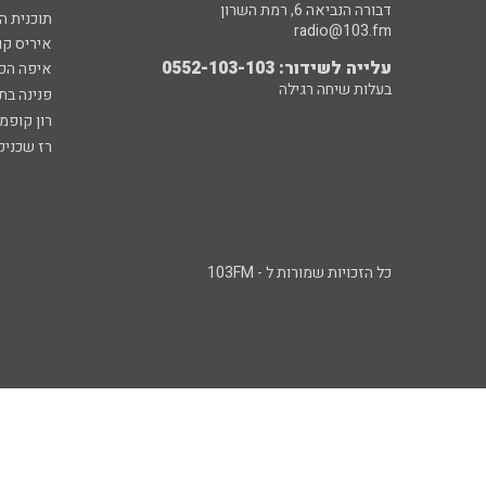
דבורה הנביאה 6, רמת השרון
תוכנית ה
radio@103.fm
איריס קו
עלייה לשידור: 0552-103-103
איפה הכ
בעלות שיחה רגילה
פנינה בת
רון קופמ
רז שכניק
כל הזכויות שמורות ל - 103FM