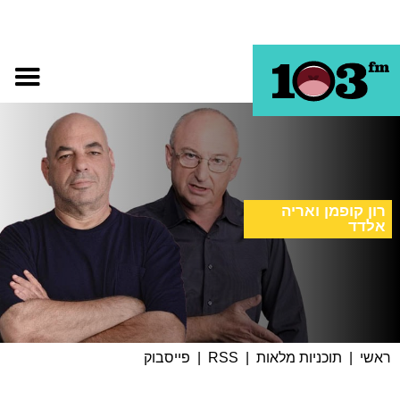
רון קופמן ואריה
אלדד
ראשי
|
תוכניות מלאות
|
RSS
|
פייסבוק