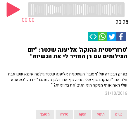
00:00
20:28
'טרוריסטית ההנקה' אליענה שכטר: "יום
הצילומים עם רן החזיר לי את הנשיות"
בפרק הבכורה של 'מסובך' השחקנית אליענה שכטר גילמה אימא ששואבת
חלב אם: "בהנקה הגוף שלי מחיה גוף אחר ולכן זה ממכר" - דנה: "כשאבא
שלי ראה אותי מניקה הוא הגיב 'את בדוואית?'"
31/10/2016
נשים
תינוק
הנקה
סדרה
מסובך