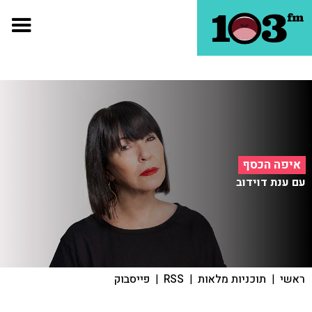
איפה הכסף
עם ענת דוידוב
ראשי
|
תוכניות מלאות
|
RSS
|
פייסבוק