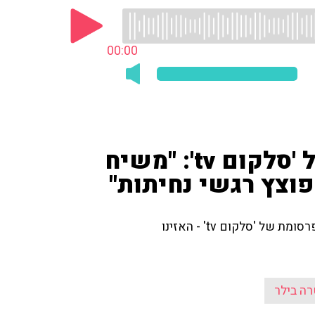
00:00
עטרה בילר על הפרסומת של 'סלקום tv': "משיח
צץ רגשי נחיתות"
'סלקום tv' - האזינו
ה בילר