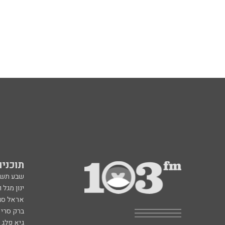
תוכניות fm
שבע תש
ינון מגל 
אראל סג"
ברק סרי 
גיא פלג