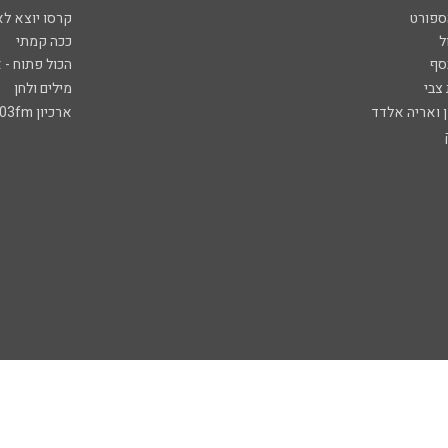
ספורט
קרסו יוצא לא
ל
ככה קמתי
סף
הכול פתוח - א
 צבי
מילים ולחן
ן ואריה אלדד
ארכיון 103fm