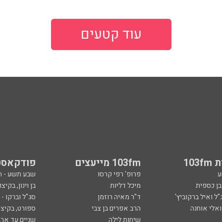
עוד קטעים
103
103fm מייעצים
פודקאסט
ע
פרופ' רפי קרסו
שבע תשע - 
ובן כספית
מיכל דליות
בן וינון, בקיצו
ל ואיל ברקוביץ'
ד"ר מאיה רוזמן
סג"ל וברקו -
ואלי אוחנה
הרב אפרים בן צבי
ספורט, בקיצו
שיחות לילה
שניים עד ארב