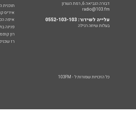
דבורה הנביאה 6, רמת השרון
תוכנית ה
radio@103.fm
איריס קו
עלייה לשידור: 0552-103-103
איפה הכ
בעלות שיחה רגילה
פנינה בת
רון קופמ
רז שכניק
כל הזכויות שמורות ל - 103FM