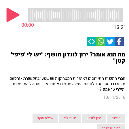
00:00
13:21
מה הוא אומר? ירון לונדון חושף: "יש לי 'פיפי'
קטן"
חברי התכנית מתייחסים לאימרות המצחיקות שנשמעו בתקשורת - והפעם:
מדוע ברק אובמה פלט את המילה סקס בנאומו ומי דיווחה על המועמדת
'הילרי טראמפ'?
10/11/2016
מיניות
ירון לונדון
יונית לוי
איילת שקד
מה הוא אומר