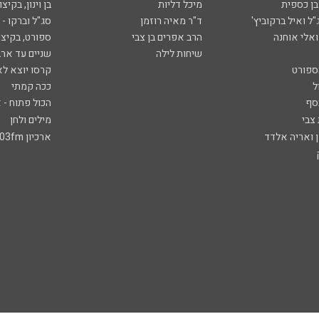
ובן כספית
מיכל דליות
בן וינון, בקיצו
ל ואיל ברקוביץ'
ד"ר מאיה רוזמן
סג"ל וברקו -
ואלי אוחנה
הרב אפרים בן צבי
ספורט, בקיצו
שיחות לילה
שניים עד ארב
ספורט
קרסו יוצא לא
ל
ככה קמתי
סף
הכול פתוח - א
 צבי
מילים ולחן
ן ואריה אלדד
ארכיון 103fm