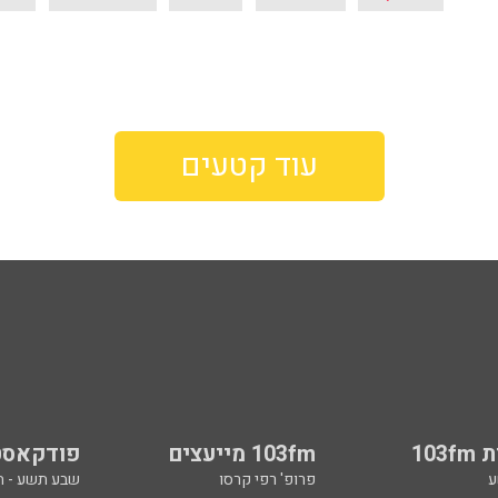
עוד קטעים
103
103fm מייעצים
פודקאסט
ע
פרופ' רפי קרסו
שבע תשע - 