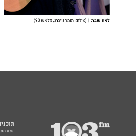
לאה שבת
| (צילום: תומר נויברג, פלאש 90)
תוכניות fm
שבע תש